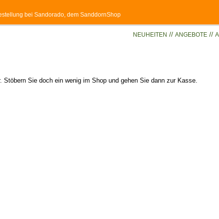
 Bestellung bei Sandorado, dem SanddornShop
//
//
NEUHEITEN
ANGEBOTE
A
er. Stöbern Sie doch ein wenig im Shop und gehen Sie dann zur Kasse.