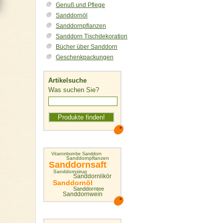
Genuß und Pflege
Sanddornöl
Sanddornpflanzen
Sanddorn Tischdekoration
Bücher über Sanddorn
Geschenkpackungen
Artikelsuche
Was suchen Sie?
Vitaminbombe Sanddorn
Sanddornpflanzen
Sanddornsaft
Sanddornsirup
Sanddornlikör
Sanddornöl
Sanddorntee
Sanddornwein