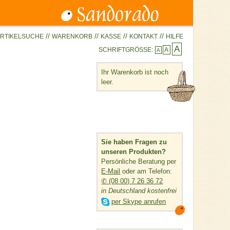
//
//
//
//
RTIKELSUCHE
WARENKORB
KASSE
KONTAKT
HILFE
A
SCHRIFTGRÖSSE:
A
A
Ihr Warenkorb ist noch
leer.
Sie haben Fragen zu
unseren Produkten?
Persönliche Beratung per
E-Mail
oder am Telefon:
✆ (08 00) 7 26 36 72
in Deutschland kostenfrei

per Skype anrufen