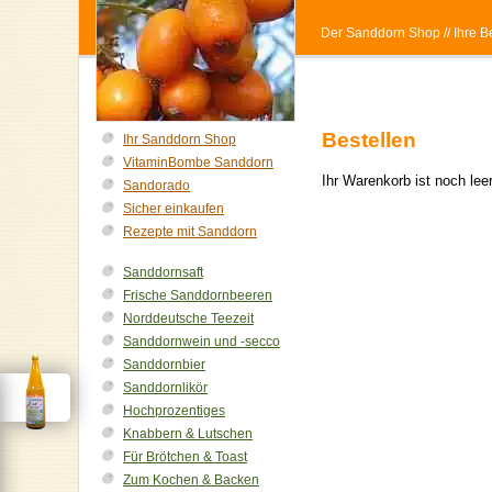
Der Sanddorn Shop
// Ihre
Bestellen
Ihr Sanddorn Shop
VitaminBombe Sanddorn
Ihr Warenkorb ist noch le
Sandorado
Sicher einkaufen
Rezepte mit Sanddorn
Sanddornsaft
Frische Sanddornbeeren
Norddeutsche Teezeit
Sanddornwein und -secco
Sanddornbier
Sanddornlikör
Hochprozentiges
Knabbern & Lutschen
Für Brötchen & Toast
Zum Kochen & Backen