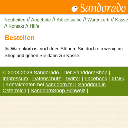
//
//
//
//
Neuheiten
Angebote
Artikelsuche
Warenkorb
Kasse
//
//
Kontakt
Hilfe
Bestellen
Ihr Warenkorb ist noch leer. Stöbern Sie doch ein wenig im
Shop und gehen Sie dann zur Kasse.
© 2003-2026 Sandorado - Der SanddornShop |
Impressum
|
Datenschutz
|
Twitter
|
Facebook
|
XING
| Kontaktdaten bei
sanddorn.tel
|
Sanddorn in
Österreich
|
SanddornShop Schweiz
|