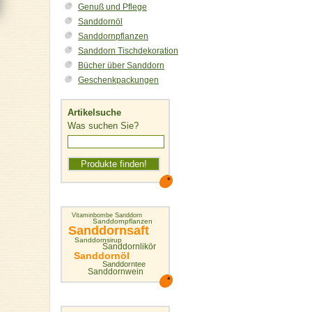
Genuß und Pflege
Sanddornöl
Sanddornpflanzen
Sanddorn Tischdekoration
Bücher über Sanddorn
Geschenkpackungen
Artikelsuche
Was suchen Sie?
Vitaminbombe Sanddorn
Sanddornpflanzen
Sanddornsaft
Sanddornsirup
Sanddornlikör
Sanddornöl
Sanddorntee
Sanddornwein