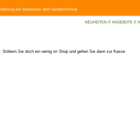
 Bestellung bei Sandorado, dem SanddornShop
//
//
NEUHEITEN
ANGEBOTE
A
er. Stöbern Sie doch ein wenig im Shop und gehen Sie dann zur Kasse.