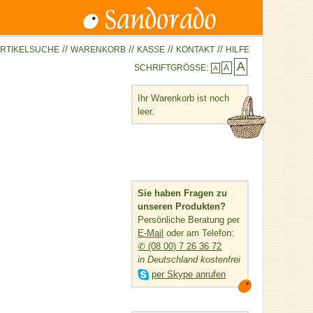
//
//
//
//
RTIKELSUCHE
WARENKORB
KASSE
KONTAKT
HILFE
A
SCHRIFTGRÖSSE:
A
A
Ihr Warenkorb ist noch
leer.
Sie haben Fragen zu
unseren Produkten?
Persönliche Beratung per
E-Mail
oder am Telefon:
✆ (08 00) 7 26 36 72
in Deutschland kostenfrei

per Skype anrufen