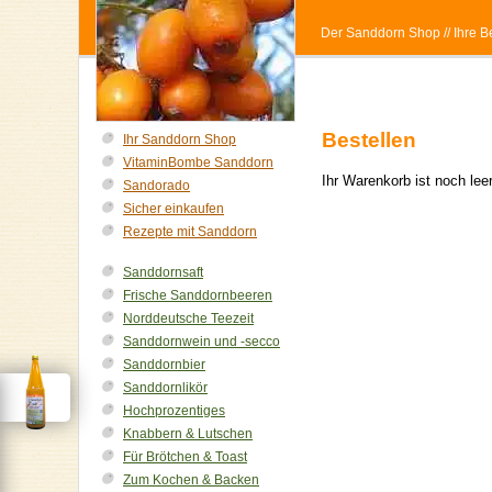
Der Sanddorn Shop
// Ihre
Bestellen
Ihr Sanddorn Shop
VitaminBombe Sanddorn
Ihr Warenkorb ist noch le
Sandorado
Sicher einkaufen
Rezepte mit Sanddorn
Sanddornsaft
Frische Sanddornbeeren
Norddeutsche Teezeit
Sanddornwein und -secco
Sanddornbier
Sanddornlikör
Hochprozentiges
Knabbern & Lutschen
Für Brötchen & Toast
Zum Kochen & Backen