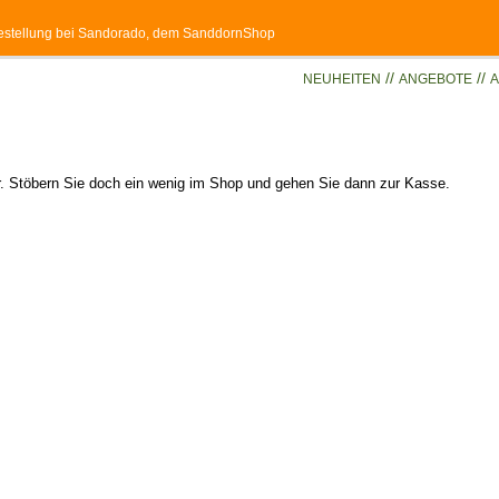
 Bestellung bei Sandorado, dem SanddornShop
//
//
NEUHEITEN
ANGEBOTE
A
er. Stöbern Sie doch ein wenig im Shop und gehen Sie dann zur Kasse.