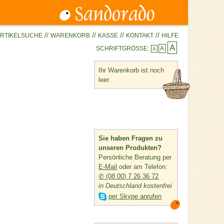
//
//
//
//
RTIKELSUCHE
WARENKORB
KASSE
KONTAKT
HILFE
A
SCHRIFTGRÖSSE:
A
A
Ihr Warenkorb ist noch
leer.
Sie haben Fragen zu
unseren Produkten?
Persönliche Beratung per
E-Mail
oder am Telefon:
✆ (08 00) 7 26 36 72
in Deutschland kostenfrei

per Skype anrufen