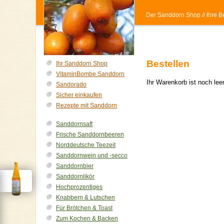
Der Sanddorn Shop
// Ihre
Bestellen
Ihr Sanddorn Shop
VitaminBombe Sanddorn
Ihr Warenkorb ist noch le
Sandorado
Sicher einkaufen
Rezepte mit Sanddorn
Sanddornsaft
Frische Sanddornbeeren
Norddeutsche Teezeit
Sanddornwein und -secco
Sanddornbier
Sanddornlikör
Hochprozentiges
Knabbern & Lutschen
Für Brötchen & Toast
Zum Kochen & Backen