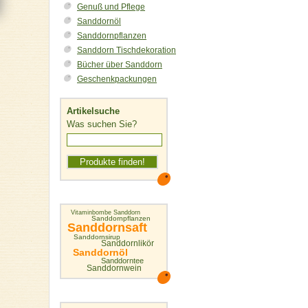
Genuß und Pflege
Sanddornöl
Sanddornpflanzen
Sanddorn Tischdekoration
Bücher über Sanddorn
Geschenkpackungen
Artikelsuche
Was suchen Sie?
Vitaminbombe Sanddorn
Sanddornpflanzen
Sanddornsaft
Sanddornsirup
Sanddornlikör
Sanddornöl
Sanddorntee
Sanddornwein