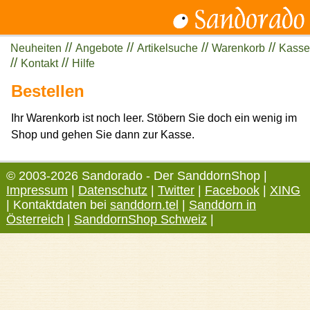
//
//
//
//
Neuheiten
Angebote
Artikelsuche
Warenkorb
Kasse
//
//
Kontakt
Hilfe
Bestellen
Ihr Warenkorb ist noch leer. Stöbern Sie doch ein wenig im
Shop und gehen Sie dann zur Kasse.
© 2003-2026 Sandorado - Der SanddornShop |
Impressum
|
Datenschutz
|
Twitter
|
Facebook
|
XING
| Kontaktdaten bei
sanddorn.tel
|
Sanddorn in
Österreich
|
SanddornShop Schweiz
|