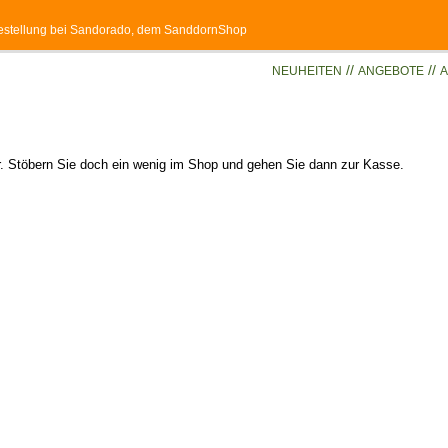
 Bestellung bei Sandorado, dem SanddornShop
//
//
NEUHEITEN
ANGEBOTE
A
er. Stöbern Sie doch ein wenig im Shop und gehen Sie dann zur Kasse.