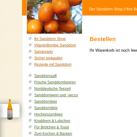
Der Sanddorn Shop
// Ihre
Bestellen
Ihr Sanddorn Shop
VitaminBombe Sanddorn
Ihr Warenkorb ist noch le
Sandorado
Sicher einkaufen
Rezepte mit Sanddorn
Sanddornsaft
Frische Sanddornbeeren
Norddeutsche Teezeit
Sanddornwein und -secco
Sanddornbier
Sanddornlikör
Hochprozentiges
Knabbern & Lutschen
Für Brötchen & Toast
Zum Kochen & Backen