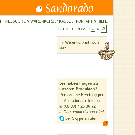
//
//
//
//
RTIKELSUCHE
WARENKORB
KASSE
KONTAKT
HILFE
A
SCHRIFTGRÖSSE:
A
A
Ihr Warenkorb ist noch
leer.
Sie haben Fragen zu
unseren Produkten?
Persönliche Beratung per
E-Mail
oder am Telefon:
✆ (08 00) 7 26 36 72
in Deutschland kostenfrei

per Skype anrufen