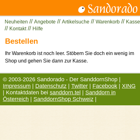
//
//
//
//
Neuheiten
Angebote
Artikelsuche
Warenkorb
Kasse
//
//
Kontakt
Hilfe
Bestellen
Ihr Warenkorb ist noch leer. Stöbern Sie doch ein wenig im
Shop und gehen Sie dann zur Kasse.
© 2003-2026 Sandorado - Der SanddornShop |
Impressum
|
Datenschutz
|
Twitter
|
Facebook
|
XING
| Kontaktdaten bei
sanddorn.tel
|
Sanddorn in
Österreich
|
SanddornShop Schweiz
|