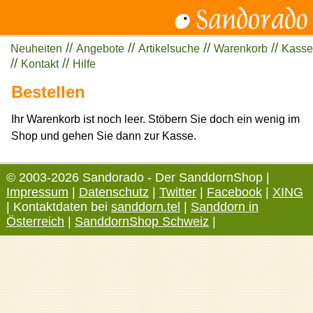
//
//
//
//
Neuheiten
Angebote
Artikelsuche
Warenkorb
Kasse
//
//
Kontakt
Hilfe
Bestellen
Ihr Warenkorb ist noch leer. Stöbern Sie doch ein wenig im
Shop und gehen Sie dann zur Kasse.
© 2003-2026 Sandorado - Der SanddornShop |
Impressum
|
Datenschutz
|
Twitter
|
Facebook
|
XING
| Kontaktdaten bei
sanddorn.tel
|
Sanddorn in
Österreich
|
SanddornShop Schweiz
|