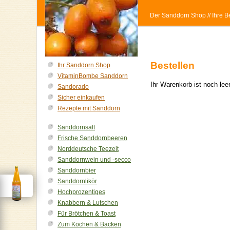
Der Sanddorn Shop
// Ihre
Bestellen
Ihr Sanddorn Shop
VitaminBombe Sanddorn
Ihr Warenkorb ist noch le
Sandorado
Sicher einkaufen
Rezepte mit Sanddorn
Sanddornsaft
Frische Sanddornbeeren
Norddeutsche Teezeit
Sanddornwein und -secco
Sanddornbier
Sanddornlikör
Hochprozentiges
Knabbern & Lutschen
Für Brötchen & Toast
Zum Kochen & Backen