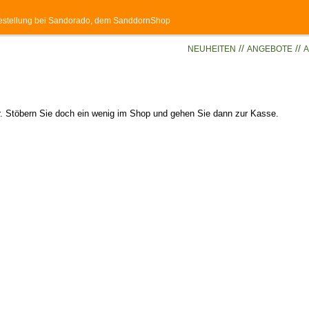
 Bestellung bei Sandorado, dem SanddornShop
//
//
NEUHEITEN
ANGEBOTE
A
er. Stöbern Sie doch ein wenig im Shop und gehen Sie dann zur Kasse.