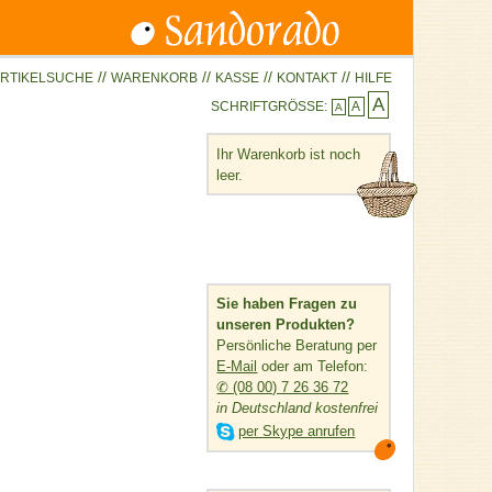
//
//
//
//
RTIKELSUCHE
WARENKORB
KASSE
KONTAKT
HILFE
A
SCHRIFTGRÖSSE:
A
A
Ihr Warenkorb ist noch
leer.
Sie haben Fragen zu
unseren Produkten?
Persönliche Beratung per
E-Mail
oder am Telefon:
✆ (08 00) 7 26 36 72
in Deutschland kostenfrei

per Skype anrufen