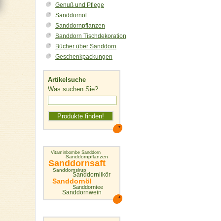
Genuß und Pflege
Sanddornöl
Sanddornpflanzen
Sanddorn Tischdekoration
Bücher über Sanddorn
Geschenkpackungen
Artikelsuche
Was suchen Sie?
Vitaminbombe Sanddorn
Sanddornpflanzen
Sanddornsaft
Sanddornsirup
Sanddornlikör
Sanddornöl
Sanddorntee
Sanddornwein