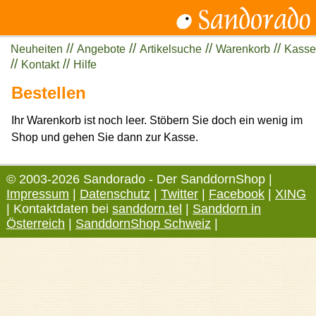
//
//
//
//
Neuheiten
Angebote
Artikelsuche
Warenkorb
Kasse
//
//
Kontakt
Hilfe
Bestellen
Ihr Warenkorb ist noch leer. Stöbern Sie doch ein wenig im
Shop und gehen Sie dann zur Kasse.
© 2003-2026 Sandorado - Der SanddornShop |
Impressum
|
Datenschutz
|
Twitter
|
Facebook
|
XING
| Kontaktdaten bei
sanddorn.tel
|
Sanddorn in
Österreich
|
SanddornShop Schweiz
|