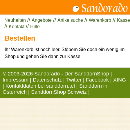
//
//
//
//
Neuheiten
Angebote
Artikelsuche
Warenkorb
Kasse
//
//
Kontakt
Hilfe
Bestellen
Ihr Warenkorb ist noch leer. Stöbern Sie doch ein wenig im
Shop und gehen Sie dann zur Kasse.
© 2003-2026 Sandorado - Der SanddornShop |
Impressum
|
Datenschutz
|
Twitter
|
Facebook
|
XING
| Kontaktdaten bei
sanddorn.tel
|
Sanddorn in
Österreich
|
SanddornShop Schweiz
|