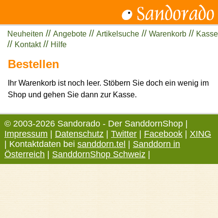
//
//
//
//
Neuheiten
Angebote
Artikelsuche
Warenkorb
Kasse
//
//
Kontakt
Hilfe
Bestellen
Ihr Warenkorb ist noch leer. Stöbern Sie doch ein wenig im
Shop und gehen Sie dann zur Kasse.
© 2003-2026 Sandorado - Der SanddornShop |
Impressum
|
Datenschutz
|
Twitter
|
Facebook
|
XING
| Kontaktdaten bei
sanddorn.tel
|
Sanddorn in
Österreich
|
SanddornShop Schweiz
|