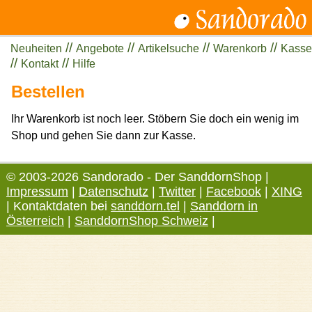
//
//
//
//
Neuheiten
Angebote
Artikelsuche
Warenkorb
Kasse
//
//
Kontakt
Hilfe
Bestellen
Ihr Warenkorb ist noch leer. Stöbern Sie doch ein wenig im
Shop und gehen Sie dann zur Kasse.
© 2003-2026 Sandorado - Der SanddornShop |
Impressum
|
Datenschutz
|
Twitter
|
Facebook
|
XING
| Kontaktdaten bei
sanddorn.tel
|
Sanddorn in
Österreich
|
SanddornShop Schweiz
|