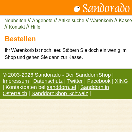
//
//
//
//
Neuheiten
Angebote
Artikelsuche
Warenkorb
Kasse
//
//
Kontakt
Hilfe
Bestellen
Ihr Warenkorb ist noch leer. Stöbern Sie doch ein wenig im
Shop und gehen Sie dann zur Kasse.
© 2003-2026 Sandorado - Der SanddornShop |
Impressum
|
Datenschutz
|
Twitter
|
Facebook
|
XING
| Kontaktdaten bei
sanddorn.tel
|
Sanddorn in
Österreich
|
SanddornShop Schweiz
|