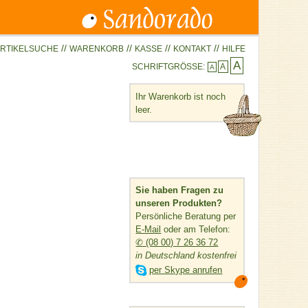
//
//
//
//
RTIKELSUCHE
WARENKORB
KASSE
KONTAKT
HILFE
A
SCHRIFTGRÖSSE:
A
A
Ihr Warenkorb ist noch
leer.
Sie haben Fragen zu
unseren Produkten?
Persönliche Beratung per
E-Mail
oder am Telefon:
✆ (08 00) 7 26 36 72
in Deutschland kostenfrei

per Skype anrufen