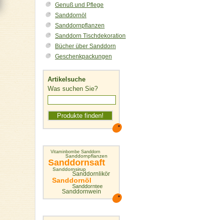
Genuß und Pflege
Sanddornöl
Sanddornpflanzen
Sanddorn Tischdekoration
Bücher über Sanddorn
Geschenkpackungen
Artikelsuche
Was suchen Sie?
Vitaminbombe Sanddorn
Sanddornpflanzen
Sanddornsaft
Sanddornsirup
Sanddornlikör
Sanddornöl
Sanddorntee
Sanddornwein