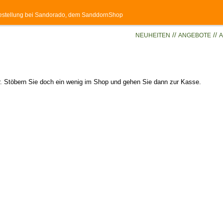
 Bestellung bei Sandorado, dem SanddornShop
//
//
NEUHEITEN
ANGEBOTE
A
er. Stöbern Sie doch ein wenig im Shop und gehen Sie dann zur Kasse.