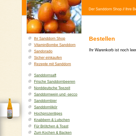
Der Sanddorn Shop
// Ihre
Bestellen
Ihr Sanddorn Shop
VitaminBombe Sanddorn
Ihr Warenkorb ist noch le
Sandorado
Sicher einkaufen
Rezepte mit Sanddorn
Sanddornsaft
Frische Sanddornbeeren
Norddeutsche Teezeit
Sanddornwein und -secco
Sanddornbier
Sanddornlikör
Hochprozentiges
Knabbern & Lutschen
Für Brötchen & Toast
Zum Kochen & Backen