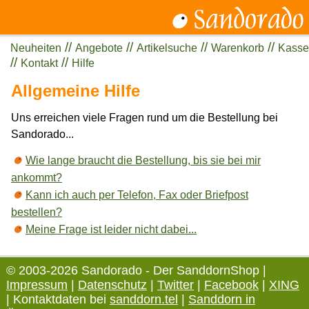
//
//
//
//
Neuheiten
Angebote
Artikelsuche
Warenkorb
Kasse
//
//
Kontakt
Hilfe
Allgemeine Hilfe
Uns erreichen viele Fragen rund um die Bestellung bei
Sandorado...
Wie lange braucht die Bestellung, bis sie bei mir
ankommt?
Kann ich auch per Telefon, Fax oder Briefpost
bestellen?
Meine Frage ist leider nicht dabei...
© 2003-2026 Sandorado - Der SanddornShop |
Impressum
|
Datenschutz
|
Twitter
|
Facebook
|
XING
| Kontaktdaten bei
sanddorn.tel
|
Sanddorn in