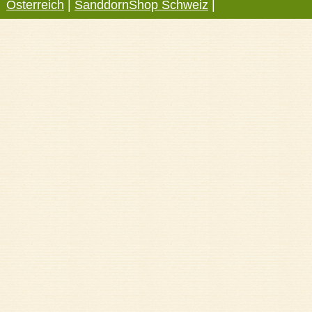
Österreich
|
SanddornShop Schweiz
|