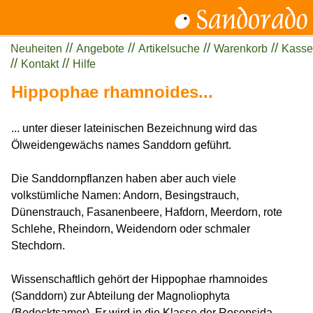
//
//
//
//
Neuheiten
Angebote
Artikelsuche
Warenkorb
Kasse
//
//
Kontakt
Hilfe
Hippophae rhamnoides...
... unter dieser lateinischen Bezeichnung wird das
Ölweidengewächs names Sanddorn geführt.
Die Sanddornpflanzen haben aber auch viele
volkstümliche Namen: Andorn, Besingstrauch,
Dünenstrauch, Fasanenbeere, Hafdorn, Meerdorn, rote
Schlehe, Rheindorn, Weidendorn oder schmaler
Stechdorn.
Wissenschaftlich gehört der Hippophae rhamnoides
(Sanddorn) zur Abteilung der Magnoliophyta
(Bedecktsamer). Er wird in die Klasse der Rosopsida