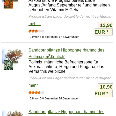
Askola ist wie Frugana bereits Ende
August/Anfang September reif und hat einen
sehr hohen Vitamin E-Gehalt. ...
Produkt ist am Lager derzeit leider nicht verfügbar.
mehr...
13,90
EUR
*
2,9 von 5,0 Beeren bei 17 Bewertungen
Sanddornpflanze Hippophae rhamnoides
Pollmix (mÃ€nnlich)
Pollmix, männliche Befruchtersorte für
Askora, Leikora, Hergo und Frugana; das
Verhältnis weibliche ...
Produkt ist am Lager derzeit leider nicht verfügbar.
mehr...
10,90
EUR
*
3,8 von 5,0 Beeren bei 24 Bewertungen
Sanddornpflanze Hippophae rhamnoides