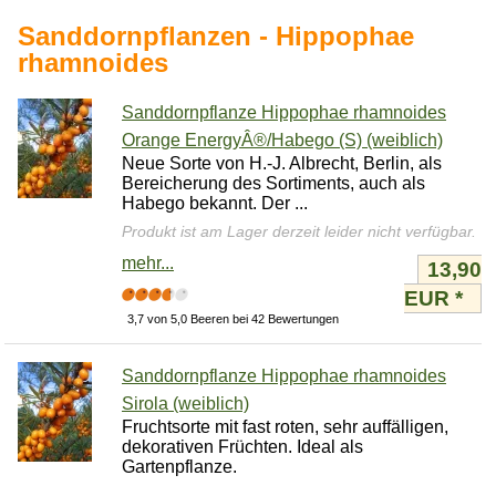
Sanddornpflanzen - Hippophae
rhamnoides
Sanddornpflanze Hippophae rhamnoides
Orange EnergyÂ®/Habego (S) (weiblich)
Neue Sorte von H.-J. Albrecht, Berlin, als
Bereicherung des Sortiments, auch als
Habego bekannt. Der ...
Produkt ist am Lager derzeit leider nicht verfügbar.
mehr...
13,90
EUR
*
3,7 von 5,0 Beeren bei 42 Bewertungen
Sanddornpflanze Hippophae rhamnoides
Sirola (weiblich)
Fruchtsorte mit fast roten, sehr auffälligen,
dekorativen Früchten. Ideal als
Gartenpflanze.