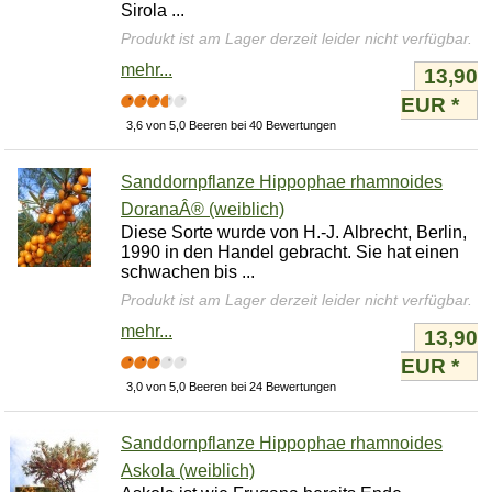
Sirola ...
Produkt ist am Lager derzeit leider nicht verfügbar.
mehr...
13,90
EUR
*
3,6 von 5,0 Beeren bei 40 Bewertungen
Sanddornpflanze Hippophae rhamnoides
DoranaÂ® (weiblich)
Diese Sorte wurde von H.-J. Albrecht, Berlin,
1990 in den Handel gebracht. Sie hat einen
schwachen bis ...
Produkt ist am Lager derzeit leider nicht verfügbar.
mehr...
13,90
EUR
*
3,0 von 5,0 Beeren bei 24 Bewertungen
Sanddornpflanze Hippophae rhamnoides
Askola (weiblich)