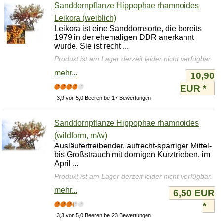
Sanddornpflanze Hippophae rhamnoides
Leikora (weiblich)
Leikora ist eine Sanddornsorte, die bereits
1979 in der ehemaligen DDR anerkannt
wurde. Sie ist recht ...
Produkt ist am Lager derzeit leider nicht verfügbar.
mehr...
10,90
EUR
*
3,9 von 5,0 Beeren bei 17 Bewertungen
Sanddornpflanze Hippophae rhamnoides
(wildform, m/w)
Ausläufertreibender, aufrecht-sparriger Mittel-
bis Großstrauch mit dornigen Kurztrieben, im
April ...
Produkt ist am Lager derzeit leider nicht verfügbar.
mehr...
6,50 EUR
*
3,3 von 5,0 Beeren bei 23 Bewertungen