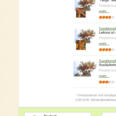
"Hergo" wur
Produkt ist 
mehr...
Sanddornpf
Leikora ist
Produkt ist 
mehr...
Sanddornpf
Ausläufertr
Produkt ist 
mehr...
* Umsatzsteuer und sonstige
6,95 EUR. Mindestbestellwe