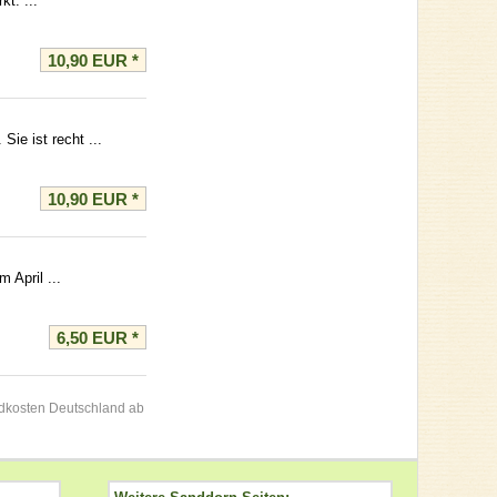
t. ...
10,90 EUR
*
ie ist recht ...
10,90 EUR
*
 April ...
6,50 EUR
*
andkosten Deutschland ab