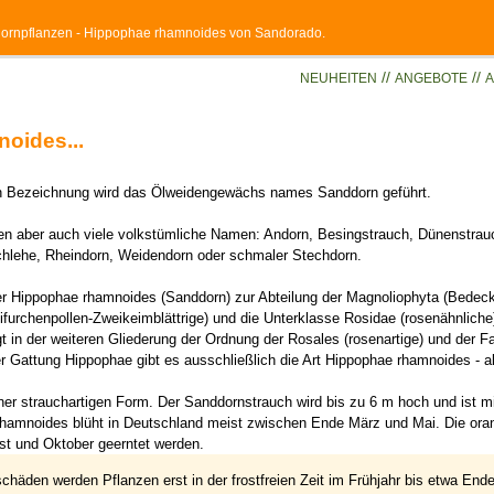
dornpflanzen - Hippophae rhamnoides von Sandorado.
//
//
NEUHEITEN
ANGEBOTE
A
oides...
chen Bezeichnung wird das Ölweidengewächs names Sanddorn geführt.
en aber auch viele volkstümliche Namen: Andorn, Besingstrauch, Dünenstrau
chlehe, Rheindorn, Weidendorn oder schmaler Stechdorn.
er Hippophae rhamnoides (Sanddorn) zur Abteilung der Magnoliophyta (Bedeckt
furchenpollen-Zweikeimblättrige) und die Unterklasse Rosidae (rosenähnliche
 in der weiteren Gliederung der Ordnung der Rosales (rosenartige) und der F
r Gattung Hippophae gibt es ausschließlich die Art Hippophae rhamnoides - 
ner strauchartigen Form. Der Sanddornstrauch wird bis zu 6 m hoch und ist m
hamnoides blüht in Deutschland meist zwischen Ende März und Mai. Die ora
t und Oktober geerntet werden.
chäden werden Pflanzen erst in der frostfreien Zeit im Frühjahr bis etwa En