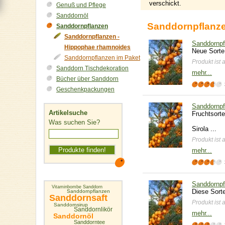
verschickt.
Genuß und Pflege
Sanddornöl
Sanddornpflanze
Sanddornpflanzen
Sanddornpflanzen -
Sanddornpf
Hippophae rhamnoides
Neue Sorte 
Sanddornpflanzen im Paket
Produkt ist 
Sanddorn Tischdekoration
mehr...
Bücher über Sanddorn
Geschenkpackungen
Sanddornpf
Artikelsuche
Fruchtsorte
Was suchen Sie?
Sirola ...
Produkt ist 
mehr...
Sanddornpf
Vitaminbombe Sanddorn
Diese Sorte
Sanddornpflanzen
Sanddornsaft
Produkt ist 
Sanddornsirup
Sanddornlikör
mehr...
Sanddornöl
Sanddorntee