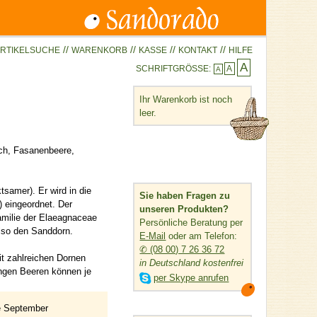
//
//
//
//
RTIKELSUCHE
WARENKORB
KASSE
KONTAKT
HILFE
A
SCHRIFTGRÖSSE:
A
A
Ihr Warenkorb ist noch
leer.
ch, Fasanenbeere,
samer). Er wird in die
Sie haben Fragen zu
) eingeordnet. Der
unseren Produkten?
amilie der Elaeagnaceae
Persönliche Beratung per
also den Sanddorn.
E-Mail
oder am Telefon:
✆ (08 00) 7 26 36 72
it zahlreichen Dornen
in Deutschland kostenfrei
ngen Beeren können je

per Skype anrufen
de September