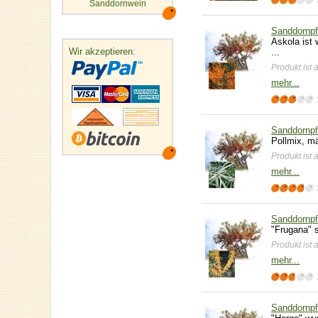
Sanddornwein
Sanddornpf
Askola ist
Wir akzeptieren:
...
Produkt ist 
mehr...
Sanddornpf
Pollmix, mä
Produkt ist 
mehr...
Sanddornpf
"Frugana" 
Produkt ist 
mehr...
Sanddornpf