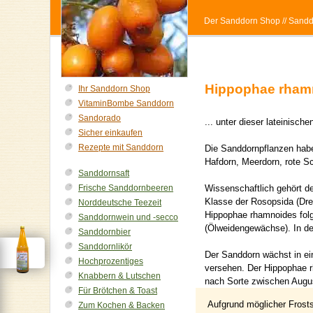
Der Sanddorn Shop
// Sand
Hippophae rhamn
Ihr Sanddorn Shop
VitaminBombe Sanddorn
Sandorado
... unter dieser lateinis
Sicher einkaufen
Rezepte mit Sanddorn
Die Sanddornpflanzen hab
Hafdorn, Meerdorn, rote S
Sanddornsaft
Frische Sanddornbeeren
Wissenschaftlich gehört d
Klasse der Rosopsida (Drei
Norddeutsche Teezeit
Hippophae rhamnoides folgt
Sanddornwein und -secco
(Ölweidengewächse). In de
Sanddornbier
Sanddornlikör
Der Sanddorn wächst in ei
Hochprozentiges
versehen. Der Hippophae r
Knabbern & Lutschen
nach Sorte zwischen Augus
Für Brötchen & Toast
Aufgrund möglicher Frosts
Zum Kochen & Backen