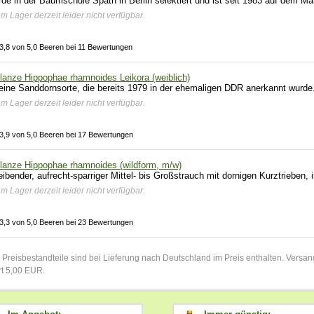
de in der Baumschule Späth in Berlin selektiert und ist seit 1983 auf dem Mark
am Lager derzeit leider nicht verfügbar.
3,8 von 5,0 Beeren bei 11 Bewertungen
lanze Hippophae rhamnoides Leikora (weiblich)
 eine Sanddornsorte, die bereits 1979 in der ehemaligen DDR anerkannt wurde. S
am Lager derzeit leider nicht verfügbar.
3,9 von 5,0 Beeren bei 17 Bewertungen
lanze Hippophae rhamnoides (wildform, m/w)
eibender, aufrecht-sparriger Mittel- bis Großstrauch mit dornigen Kurztrieben, im
am Lager derzeit leider nicht verfügbar.
3,3 von 5,0 Beeren bei 23 Bewertungen
 Preisbestandteile sind bei Lieferung nach Deutschland im Preis enthalten. Vers
rt 5,00 EUR.