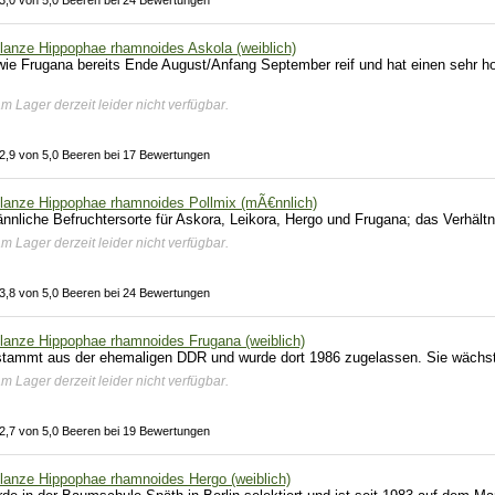
3,0 von 5,0 Beeren bei 24 Bewertungen
lanze Hippophae rhamnoides Askola (weiblich)
 wie Frugana bereits Ende August/Anfang September reif und hat einen sehr h
am Lager derzeit leider nicht verfügbar.
2,9 von 5,0 Beeren bei 17 Bewertungen
lanze Hippophae rhamnoides Pollmix (mÃ€nnlich)
nnliche Befruchtersorte für Askora, Leikora, Hergo und Frugana; das Verhältni
am Lager derzeit leider nicht verfügbar.
3,8 von 5,0 Beeren bei 24 Bewertungen
lanze Hippophae rhamnoides Frugana (weiblich)
stammt aus der ehemaligen DDR und wurde dort 1986 zugelassen. Sie wächst r
am Lager derzeit leider nicht verfügbar.
2,7 von 5,0 Beeren bei 19 Bewertungen
lanze Hippophae rhamnoides Hergo (weiblich)