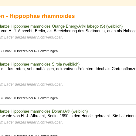
n - Hippophae rhamnoides
lanze Hippophae rhamnoides Orange EnergyÂ®/Habego (S) (weiblich)
von H.-J. Albrecht, Berlin, als Bereicherung des Sortiments, auch als Habego
am Lager derzeit leider nicht verfügbar.
3,7 von 5,0 Beeren bei 42 Bewertungen
lanze Hippophae rhamnoides Sirola (weiblich)
 mit fast roten, sehr auffälligen, dekorativen Früchten. Ideal als Gartenpflanze
am Lager derzeit leider nicht verfügbar.
3,6 von 5,0 Beeren bei 40 Bewertungen
lanze Hippophae rhamnoides DoranaÂ® (weiblich)
 wurde von H.-J. Albrecht, Berlin, 1990 in den Handel gebracht. Sie hat einen
am Lager derzeit leider nicht verfügbar.