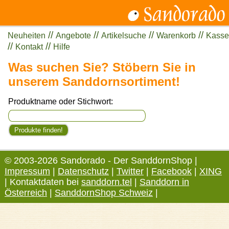
//
//
//
//
Neuheiten
Angebote
Artikelsuche
Warenkorb
Kasse
//
//
Kontakt
Hilfe
Was suchen Sie? Stöbern Sie in
unserem Sanddornsortiment!
Produktname oder Stichwort:
© 2003-2026 Sandorado - Der SanddornShop |
Impressum
|
Datenschutz
|
Twitter
|
Facebook
|
XING
| Kontaktdaten bei
sanddorn.tel
|
Sanddorn in
Österreich
|
SanddornShop Schweiz
|