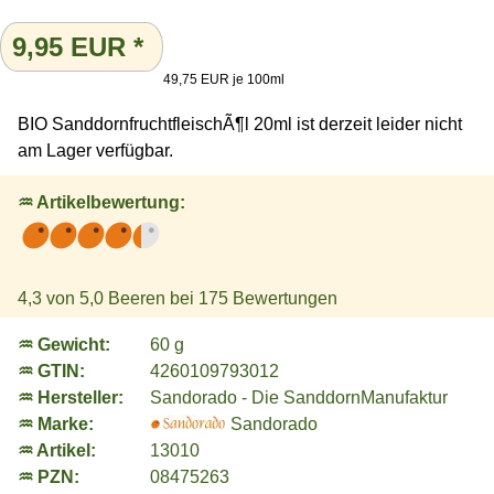
9,95
EUR
*
49,75 EUR je 100ml
BIO SanddornfruchtfleischÃ¶l 20ml ist derzeit leider nicht
am Lager verfügbar.
♒ Artikelbewertung:
4,3
von 5,0 Beeren bei
175
Bewertungen
♒ Gewicht:
60 g
♒ GTIN:
4260109793012
♒ Hersteller:
Sandorado - Die SanddornManufaktur
♒ Marke:
Sandorado
♒ Artikel:
13010
♒ PZN:
08475263