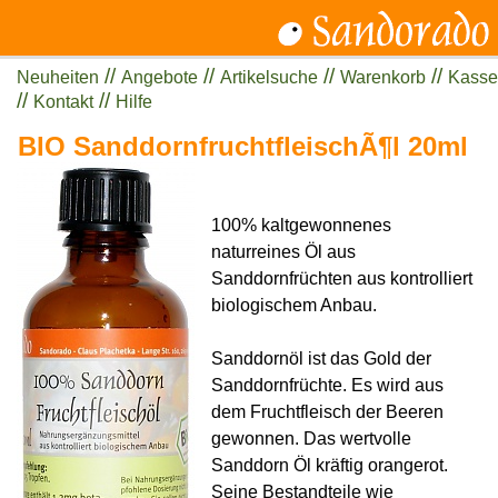
//
//
//
//
Neuheiten
Angebote
Artikelsuche
Warenkorb
Kasse
//
//
Kontakt
Hilfe
BIO SanddornfruchtfleischÃ¶l 20ml
100% kaltgewonnenes
naturreines Öl aus
Sanddornfrüchten aus kontrolliert
biologischem Anbau.
Sanddornöl ist das Gold der
Sanddornfrüchte. Es wird aus
dem Fruchtfleisch der Beeren
gewonnen. Das wertvolle
Sanddorn Öl kräftig orangerot.
Seine Bestandteile wie