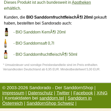
Dieses Produkt ist auch bundesweit in
Apotheken
erhältlich.
Kunden, die
BIO SanddornfruchtfleischÃ¶l 20ml
gekauft
haben, bestellten bei Sandorado auch:
- BIO Sanddorn KernÃ¶l 20ml
- BIO Sanddornsaft 0,7l
- BIO SanddornfruchtfleischÃ¶l 50ml
* Umsatzsteuer und sonstige Preisbestandteile sind im Preis enthalten.
Versandkosten Deutschland ab 6,95 EUR. Mindestbestellwert 5,00 EUR.
© 2003-2026 Sandorado - Der SanddornShop |
Impressum
|
Datenschutz
|
Twitter
|
Facebook
|
XING
| Kontaktdaten bei
sanddorn.tel
|
Sanddorn in
Österreich
|
SanddornShop Schweiz
|