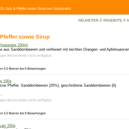
, Öl, Salz & Pfeffer sowie Sirup von Sandorado.
//
//
NEUHEITEN
ANGEBOTE
A
 Pfeffer sowie Sirup
inaigrette 200ml
te aus Sanddornbeeren und verfeinert mit leichten Orangen- und Apfelnuancen
ger derzeit leider nicht verfügbar.
on 5,0 Beeren bei 6 Bewertungen
er 100g
rzer Pfeffer, Sanddornbeeren (20%), geschnittene Sanddornbeeren (6)
..
ger derzeit leider nicht verfügbar.
on 5,0 Beeren bei 8 Bewertungen
salz 250g