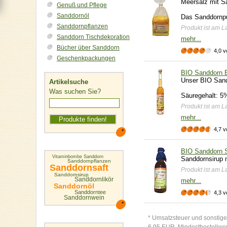
Meersalz mit S
Genuß und Pflege
Sanddornöl
Das Sanddornpul
Sanddornpflanzen
Produkt ist am La
Sanddorn Tischdekoration
mehr...
Bücher über Sanddorn
4,0 v
Geschenkpackungen
BIO Sanddorn 
Unser BIO Sand
Artikelsuche
Was suchen Sie?
Säuregehalt: 5
Produkt ist am La
mehr...
4,7 v
BIO Sanddorn S
Vitaminbombe Sanddorn
Sanddornsirup m
Sanddornpflanzen
Sanddornsaft
Produkt ist am La
Sanddornsirup
Sanddornlikör
mehr...
Sanddornöl
Sanddorntee
4,3 v
Sanddornwein
* Umsatzsteuer und sonstige