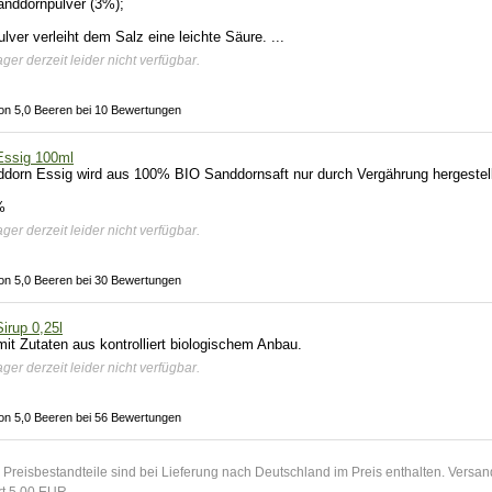
anddornpulver (3%);
ver verleiht dem Salz eine leichte Säure. ...
ger derzeit leider nicht verfügbar.
on 5,0 Beeren bei 10 Bewertungen
Essig 100ml
dorn Essig wird aus 100% BIO Sanddornsaft nur durch Vergährung hergestell
%
ger derzeit leider nicht verfügbar.
on 5,0 Beeren bei 30 Bewertungen
irup 0,25l
it Zutaten aus kontrolliert biologischem Anbau.
ger derzeit leider nicht verfügbar.
on 5,0 Beeren bei 56 Bewertungen
 Preisbestandteile sind bei Lieferung nach Deutschland im Preis enthalten. Vers