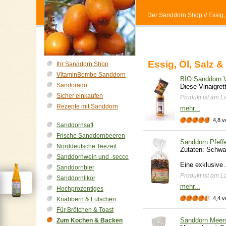
Der Sanddorn Shop
// Essig
Essig, Öl, Salz &
Ihr Sanddorn Shop
VitaminBombe Sanddorn
BIO Sanddorn V
Sandorado
Diese Vinaigret
Sicher einkaufen
Produkt ist am La
Rezepte mit Sanddorn
mehr...
4,8 v
Sanddornsaft
Frische Sanddornbeeren
Sanddorn Pfeff
Norddeutsche Teezeit
Zutaten: Schwa
Sanddornwein und -secco
Eine exklusive .
Sanddornbier
Produkt ist am La
Sanddornlikör
mehr...
Hochprozentiges
4,4 v
Knabbern & Lutschen
Für Brötchen & Toast
Sanddorn Meer
Zum Kochen & Backen