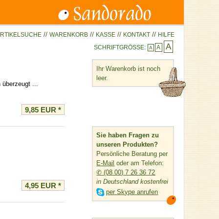
//
//
//
//
RTIKELSUCHE
WARENKORB
KASSE
KONTAKT
HILFE
A
SCHRIFTGRÖSSE:
A
A
Ihr Warenkorb ist noch
leer.
 überzeugt ...
9,85 EUR
*
Sie haben Fragen zu
unseren Produkten?
Persönliche Beratung per
E-Mail
oder am Telefon:
✆ (08 00) 7 26 36 72
in Deutschland kostenfrei
4,95 EUR
*

per Skype anrufen