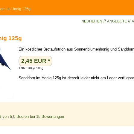
dorn im Honig 125g
//
//
NEUHEITEN
ANGEBOTE
A
nig 125g
Ein köstlicher Brotaufstrich aus Sonnenblumenhonig und Sanddor
2,45
EUR
*
1,96 EUR je 100g
Sanddorn im Honig 125g ist derzeit leider nicht am Lager verfügbar
9
von 5,0 Beeren bei
15
Bewertungen