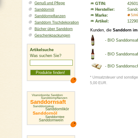
Genuß und Pflege
♒ GTIN:
42601
♒ Hersteller:
Sando
Sanddornöl
♒ Marke:
Sanddornpflanzen
♒ Artikel:
12290
Sanddorn Tischdekoration
Bücher über Sanddorn
Kunden, die
Sanddorn im
Geschenkpackungen
- BIO Sanddornsaf
Artikelsuche
- BIO Sanddornsaf
Was suchen Sie?
- BIO Sanddornsch
* Umsatzsteuer und sonstige
5,00 EUR.
Vitaminbombe Sanddorn
Sanddornpflanzen
Sanddornsaft
Sanddornsirup
Sanddornlikör
Sanddornöl
Sanddorntee
Sanddornwein