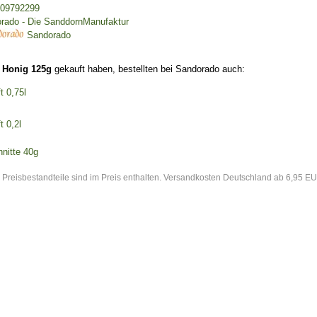
09792299
rado - Die SanddornManufaktur
Sandorado
 Honig 125g
gekauft haben, bestellten bei Sandorado auch:
t 0,75l
t 0,2l
nitte 40g
 Preisbestandteile sind im Preis enthalten. Versandkosten Deutschland ab 6,95 EU