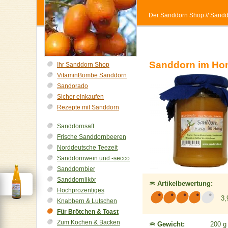
Der Sanddorn Shop
// Sand
Sanddorn im Ho
Ihr Sanddorn Shop
VitaminBombe Sanddorn
Sandorado
Sicher einkaufen
Rezepte mit Sanddorn
Sanddornsaft
Frische Sanddornbeeren
Norddeutsche Teezeit
Sanddornwein und -secco
Sanddornbier
Sanddornlikör
♒ Artikelbewertung:
Hochprozentiges
3,
Knabbern & Lutschen
Für Brötchen & Toast
Zum Kochen & Backen
♒ Gewicht:
200 g