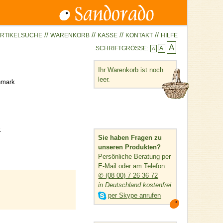
//
//
//
//
RTIKELSUCHE
WARENKORB
KASSE
KONTAKT
HILFE
A
SCHRIFTGRÖSSE:
A
A
Ihr Warenkorb ist noch
leer.
nmark
.
Sie haben Fragen zu
unseren Produkten?
Persönliche Beratung per
E-Mail
oder am Telefon:
✆ (08 00) 7 26 36 72
in Deutschland kostenfrei

per Skype anrufen