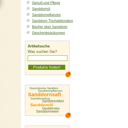
Genuß und Pflege
Sanddornöl
Sanddornpflanzen
Sanddorn Tischdekoration
Bücher über Sanddorn
Geschenkpackungen
Artikelsuche
Was suchen Sie?
Vitaminbombe Sanddorn
Sanddornpflanzen
Sanddornsaft
Sanddornsirup
Sanddornlikör
Sanddornöl
Sanddorntee
Sanddornwein