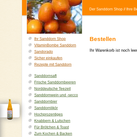
Der Sanddorn Shop
// Ihre
Bestellen
Ihr Sanddorn Shop
VitaminBombe Sanddorn
Ihr Warenkorb ist noch le
Sandorado
Sicher einkaufen
Rezepte mit Sanddorn
Sanddornsaft
Frische Sanddornbeeren
Norddeutsche Teezeit
Sanddornwein und -secco
Sanddornbier
Sanddornlikör
Hochprozentiges
Knabbern & Lutschen
Für Brötchen & Toast
Zum Kochen & Backen