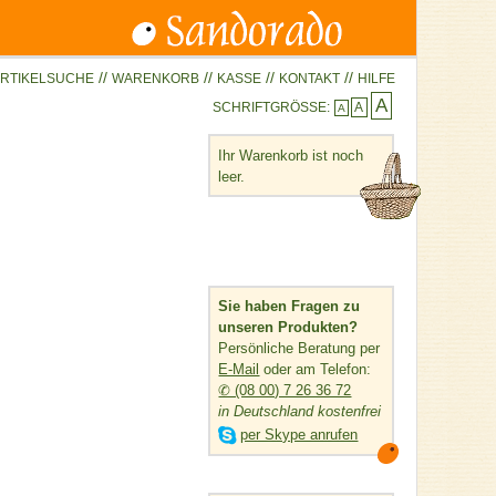
//
//
//
//
RTIKELSUCHE
WARENKORB
KASSE
KONTAKT
HILFE
A
SCHRIFTGRÖSSE:
A
A
Ihr Warenkorb ist noch
leer.
Sie haben Fragen zu
unseren Produkten?
Persönliche Beratung per
E-Mail
oder am Telefon:
✆ (08 00) 7 26 36 72
in Deutschland kostenfrei

per Skype anrufen