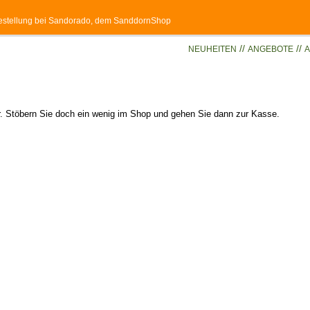
 Bestellung bei Sandorado, dem SanddornShop
//
//
NEUHEITEN
ANGEBOTE
A
er. Stöbern Sie doch ein wenig im Shop und gehen Sie dann zur Kasse.