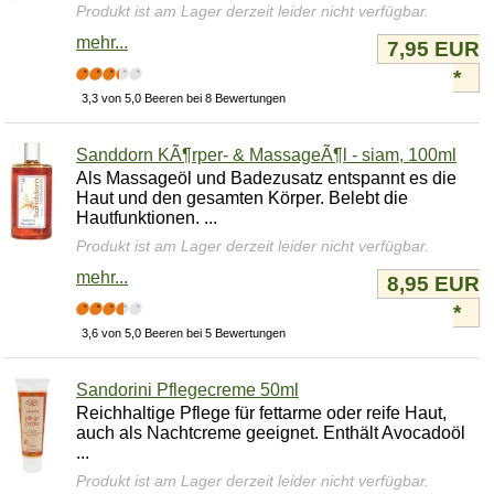
Produkt ist am Lager derzeit leider nicht verfügbar.
mehr...
7,95 EUR
*
3,3 von 5,0 Beeren bei 8 Bewertungen
Sanddorn KÃ¶rper- & MassageÃ¶l - siam, 100ml
Als Massageöl und Badezusatz entspannt es die
Haut und den gesamten Körper. Belebt die
Hautfunktionen. ...
Produkt ist am Lager derzeit leider nicht verfügbar.
mehr...
8,95 EUR
*
3,6 von 5,0 Beeren bei 5 Bewertungen
Sandorini Pflegecreme 50ml
Reichhaltige Pflege für fettarme oder reife Haut,
auch als Nachtcreme geeignet. Enthält Avocadoöl
...
Produkt ist am Lager derzeit leider nicht verfügbar.