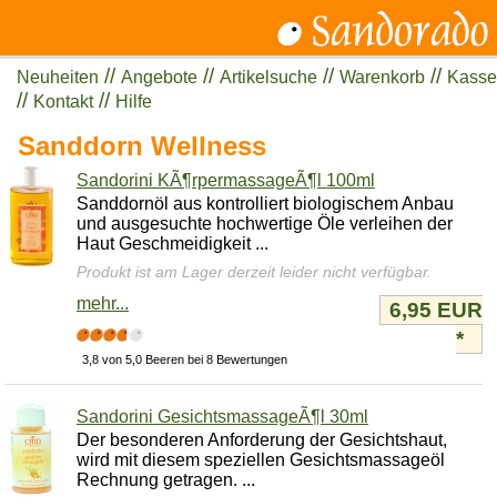
//
//
//
//
Neuheiten
Angebote
Artikelsuche
Warenkorb
Kasse
//
//
Kontakt
Hilfe
Sanddorn Wellness
Sandorini KÃ¶rpermassageÃ¶l 100ml
Sanddornöl aus kontrolliert biologischem Anbau
und ausgesuchte hochwertige Öle verleihen der
Haut Geschmeidigkeit ...
Produkt ist am Lager derzeit leider nicht verfügbar.
mehr...
6,95 EUR
*
3,8 von 5,0 Beeren bei 8 Bewertungen
Sandorini GesichtsmassageÃ¶l 30ml
Der besonderen Anforderung der Gesichtshaut,
wird mit diesem speziellen Gesichtsmassageöl
Rechnung getragen. ...