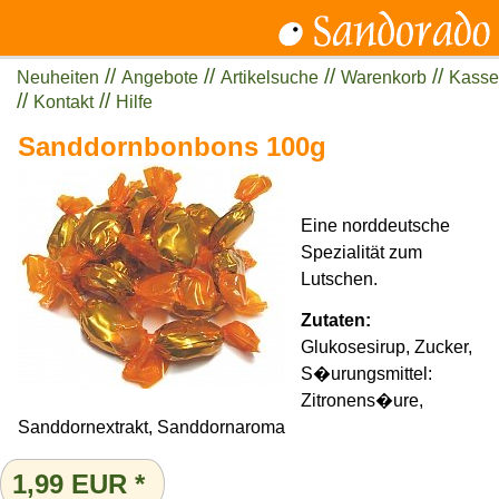
//
//
//
//
Neuheiten
Angebote
Artikelsuche
Warenkorb
Kasse
//
//
Kontakt
Hilfe
Sanddornbonbons 100g
Eine norddeutsche
Spezialität zum
Lutschen.
Zutaten:
Glukosesirup, Zucker,
S�urungsmittel:
Zitronens�ure,
Sanddornextrakt, Sanddornaroma
1,99
EUR
*