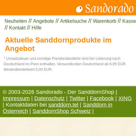
//
//
//
//
Neuheiten
Angebote
Artikelsuche
Warenkorb
Kasse
//
//
Kontakt
Hilfe
Aktuelle Sanddornprodukte im
Angebot
* Umsatzsteuer und sonstige Preisbestandteile sind bei Lieferung nach
Deutschland im Preis enthalten. Versandkosten Deutschland ab 6,95 EUR.
Mindestbestellwert 5,00 EUR.
© 2003-2026 Sandorado - Der SanddornShop |
Impressum
|
Datenschutz
|
Twitter
|
Facebook
|
XING
| Kontaktdaten bei
sanddorn.tel
|
Sanddorn in
Österreich
|
SanddornShop Schweiz
|