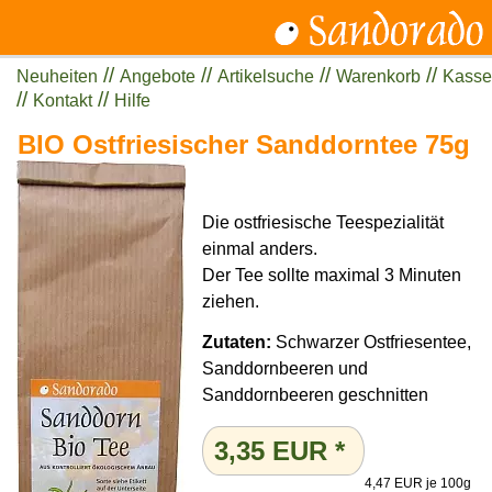
//
//
//
//
Neuheiten
Angebote
Artikelsuche
Warenkorb
Kasse
//
//
Kontakt
Hilfe
BIO Ostfriesischer Sanddorntee 75g
Die ostfriesische Teespezialität
einmal anders.
Der Tee sollte maximal 3 Minuten
ziehen.
Zutaten:
Schwarzer Ostfriesentee,
Sanddornbeeren und
Sanddornbeeren geschnitten
3,35
EUR
*
4,47 EUR je 100g