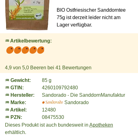
BIO Ostfriesischer Sanddorntee
75g ist derzeit leider nicht am
Lager verfügbar.
♒ Artikelbewertung:
4,9
von 5,0 Beeren bei
41
Bewertungen
♒ Gewicht:
85 g
♒ GTIN:
4260109792480
♒ Hersteller:
Sandorado - Die SanddornManufaktur
♒ Marke:
Sandorado
♒ Artikel:
12480
♒ PZN:
08475530
Dieses Produkt ist auch bundesweit in
Apotheken
erhältlich.