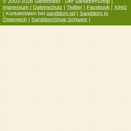
© 2003-2026 Sandorado - Der SanddornShop |
Impressum
|
Datenschutz
|
Twitter
|
Facebook
|
XING
| Kontaktdaten bei
sanddorn.tel
|
Sanddorn in
Österreich
|
SanddornShop Schweiz
|