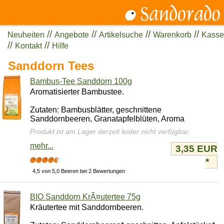
//
//
//
//
Neuheiten
Angebote
Artikelsuche
Warenkorb
Kasse
//
//
Kontakt
Hilfe
Sanddorn Tees
Bambus-Tee Sanddorn 100g
Aromatisierter Bambustee.
Zutaten: Bambusblätter, geschnittene
Sanddornbeeren, Granatapfelblüten, Aroma
Produkt ist am Lager derzeit leider nicht verfügbar.
mehr...
3,35 EUR
*
4,5 von 5,0 Beeren bei 2 Bewertungen
BIO Sanddorn KrÃ¤utertee 75g
Kräutertee mit Sanddornbeeren.