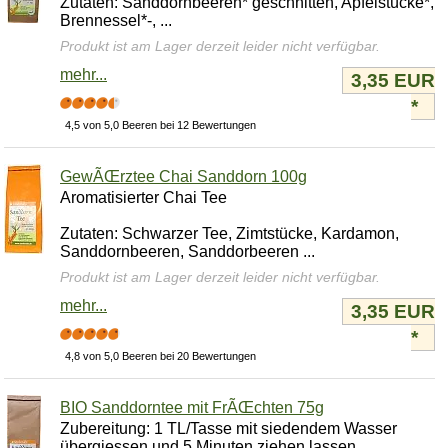
Zutaten: Sanddornbeeren* geschnitten, Apfelstücke*,
Brennessel*-, ...
Produkt ist am Lager derzeit leider nicht verfügbar.
mehr...
3,35 EUR
*
4,5 von 5,0 Beeren bei 12 Bewertungen
GewÃŒrztee Chai Sanddorn 100g
Aromatisierter Chai Tee
Zutaten: Schwarzer Tee, Zimtstücke, Kardamon,
Sanddornbeeren, Sanddorbeeren ...
Produkt ist am Lager derzeit leider nicht verfügbar.
mehr...
3,35 EUR
*
4,8 von 5,0 Beeren bei 20 Bewertungen
BIO Sanddorntee mit FrÃŒchten 75g
Zubereitung: 1 TL/Tasse mit siedendem Wasser
übergiessen und 5 Minuten ziehen lassen