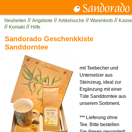
//
//
//
//
Neuheiten
Angebote
Artikelsuche
Warenkorb
Kasse
//
//
Kontakt
Hilfe
Sandorado Geschenkkiste
Sanddorntee
mit Teebecher und
Untersetzer aus
Steinzeug, ideal zur
Ergänzung mit einer
Tüte Sanddorntee aus
unserem Sortiment.
*** Lieferung ohne
Tee. Bitte bestellen
Sie diesen gesondert!