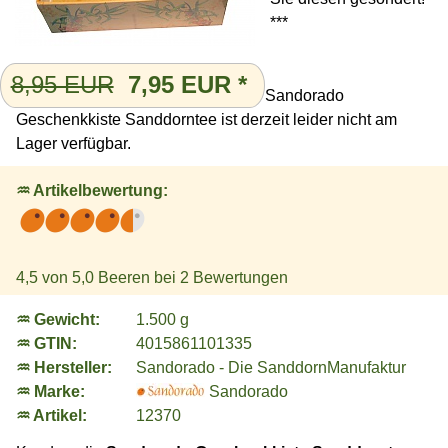
***
8,95 EUR
7,95
EUR
*
Sandorado
Geschenkkiste Sanddorntee ist derzeit leider nicht am
Lager verfügbar.
♒ Artikelbewertung:
4,5
von 5,0 Beeren bei
2
Bewertungen
♒ Gewicht:
1.500 g
♒ GTIN:
4015861101335
♒ Hersteller:
Sandorado - Die SanddornManufaktur
♒ Marke:
Sandorado
♒ Artikel:
12370