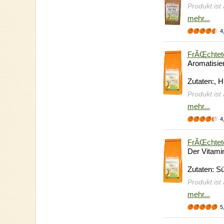
Produkt ist
mehr...
4
FrÃŒchtet
Aromatisie
Zutaten:, H
Produkt ist
mehr...
4
FrÃŒchtete
Der Vitamin
Zutaten: S
Produkt ist
mehr...
5