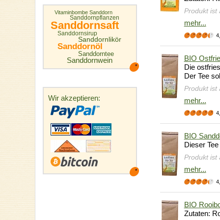
Produkt ist
Vitaminbombe Sanddorn
Sanddornpflanzen
mehr...
Sanddornsaft
Sanddornsirup
4
Sanddornlikör
Sanddornöl
Sanddorntee
BIO Ostfri
Sanddornwein
Die ostfrie
Der Tee so
Produkt ist
Wir akzeptieren:
mehr...
4
BIO Sanddo
Dieser Tee
Produkt ist
mehr...
4
BIO Rooib
Zutaten: R