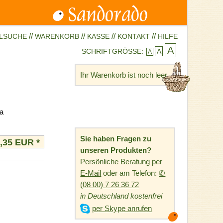
//
//
//
//
ELSUCHE
WARENKORB
KASSE
KONTAKT
HILFE
A
SCHRIFTGRÖSSE:
A
A
Ihr Warenkorb ist noch leer.
a
Sie haben Fragen zu
3,35 EUR
*
unseren Produkten?
Persönliche Beratung per
E-Mail
oder am Telefon:
✆
(08 00) 7 26 36 72
in Deutschland kostenfrei

per Skype anrufen