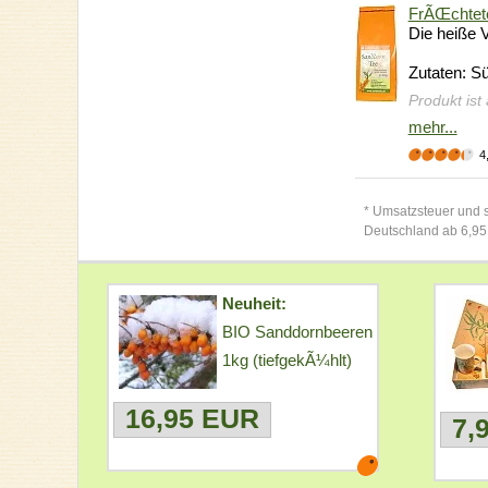
FrÃŒchtete
Die heiße 
Zutaten: Sü
Produkt ist
mehr...
4
* Umsatzsteuer und s
Deutschland ab 6,95
Neuheit:
BIO Sanddornbeeren
1kg (tiefgekÃ¼hlt)
16,95 EUR
7,