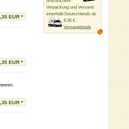
bruchsichere
Verpackung und Versand
innerhalb Deutschlands ab
3,35 EUR
*
6,95 €.
Versanddetails
3,35 EUR
*
beeren.
3,35 EUR
*