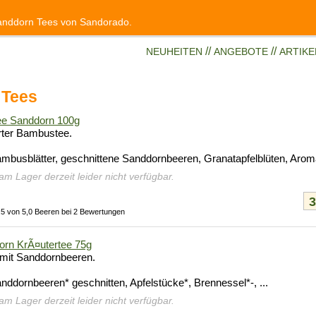
anddorn Tees von Sandorado.
//
//
NEUHEITEN
ANGEBOTE
ARTIK
 Tees
e Sanddorn 100g
rter Bambustee.
ambusblätter, geschnittene Sanddornbeeren, Granatapfelblüten, Arom
 am Lager derzeit leider nicht verfügbar.
,5 von 5,0 Beeren bei 2 Bewertungen
rn KrÃ¤utertee 75g
 mit Sanddornbeeren.
nddornbeeren* geschnitten, Apfelstücke*, Brennessel*-, ...
 am Lager derzeit leider nicht verfügbar.