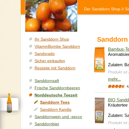
Der Sanddorn Shop
// S
Sanddorn
Ihr Sanddorn Shop
VitaminBombe Sanddorn
Bambus-Te
Sandorado
Aromatisie
Sicher einkaufen
Zutaten: B
Rezepte mit Sanddorn
Produkt ist
mehr...
Sanddornsaft
4
Frische Sanddornbeeren
Norddeutsche Teezeit
BIO Sanddo
Sanddorn Tees
Kräutertee
Sanddorn Kandis
Zutaten: Sa
Sanddornwein und -secco
Produkt ist
Sanddornbier