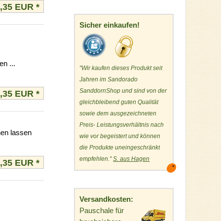
3,35 EUR
*
Sicher einkaufen!
n ...
"Wir kaufen dieses Produkt seit
Jahren im Sandorado
SanddornShop und sind von der
3,35 EUR
*
gleichbleibend guten Qualität
sowie dem ausgezeichneten
Preis- Leistungsverhältnis nach
hen lassen
wie vor begeistert und können
die Produkte uneingeschränkt
empfehlen."
S. aus Hagen
3,35 EUR
*
Versandkosten:
Pauschale für