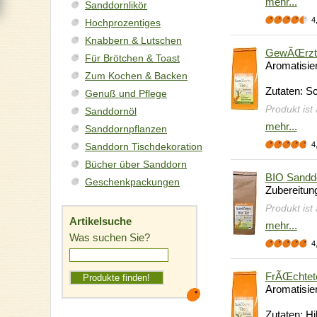
mehr...
Sanddornlikör
4
Hochprozentiges
Knabbern & Lutschen
GewÃŒrzte
Für Brötchen & Toast
Aromatisier
Zum Kochen & Backen
Zutaten: S
Genuß und Pflege
Produkt ist
Sanddornöl
mehr...
Sanddornpflanzen
4
Sanddorn Tischdekoration
Bücher über Sanddorn
BIO Sandd
Geschenkpackungen
Zubereitun
Produkt ist
Artikelsuche
mehr...
Was suchen Sie?
4
FrÃŒchtet
Aromatisier
Zutaten: Hi