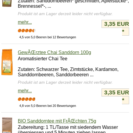
Zutaten: Sanddornbeeren* geschnitten, Apfelstücke*,
Brennessel*-, ...
Produkt ist am Lager derzeit leider nicht verfügbar.
mehr...
3,35 EUR
*
4,5 von 5,0 Beeren bei 12 Bewertungen
GewÃŒrztee Chai Sanddorn 100g
Aromatisierter Chai Tee
Zutaten: Schwarzer Tee, Zimtstücke, Kardamon,
Sanddornbeeren, Sanddorbeeren ...
Produkt ist am Lager derzeit leider nicht verfügbar.
mehr...
3,35 EUR
*
4,8 von 5,0 Beeren bei 20 Bewertungen
BIO Sanddorntee mit FrÃŒchten 75g
Zubereitung: 1 TL/Tasse mit siedendem Wasser
übergiessen und 5 Minuten ziehen lassen